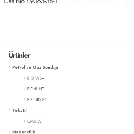
Cas No : 9063-38-1
Ürünler
Petrol ve Gaz Sondajı
BIO WS+
F-Drill HT
F-FLUID ST
Tekstil
CMS LS
Madencilik