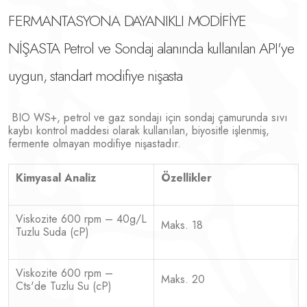
FERMANTASYONA DAYANIKLI MODİFİYE
NİŞASTA Petrol ve Sondaj alanında kullanılan API'ye
uygun, standart modifiye nişasta
BIO WS+, petrol ve gaz sondajı için sondaj çamurunda sıvı
kaybı kontrol maddesi olarak kullanılan, biyositle işlenmiş,
fermente olmayan modifiye nişastadır.
Kimyasal Analiz
Özellikler
Viskozite 600 rpm – 40g/L
Maks. 18
Tuzlu Suda (cP)
Viskozite 600 rpm –
Maks. 20
Cts'de Tuzlu Su (cP)