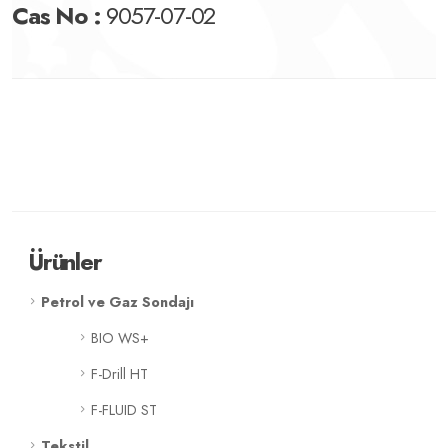
Cas No :
9057-07-02
Ürünler
Petrol ve Gaz Sondajı
BIO WS+
F-Drill HT
F-FLUID ST
Tekstil