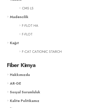
CMS LS
Madencilik
F-FLOT HA
F-FLOT
Kağıt
F-CAT CATIONIC STARCH
Fiber Kimya
Hakkımızda
AR-GE
Sosyal Sorumluluk
Kalite Politikamız