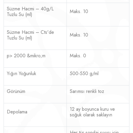
Süzme Hacmi – 40g/L
Maks. 10
Tuzlu Su (ml)
Süzme Hacmi – Cts'de
Maks. 10
Tuzlu Su (ml)
p> 2000 &mikro;m
Maks. 0
Yığın Yoğunluk
500-550 g/ml
Görünüm
Sarımsı renkli toz
12 ay boyunca kuru ve
Depolama
soğuk olarak saklayın
Her tür sondaj sıvısı için